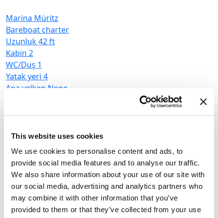
Marina Müritz
Bareboat charter
Uzunluk
42 ft
Kabin
2
WC/Duş
1
M
Yatak yeri
4
B
Ana yelken
None
U
K
W
Y
This website uses cookies
A
Houseboat
Febomobil 870
We use cookies to personalise content and ads, to
provide social media features and to analyse our traffic.
Almanya
,
Rechlin
We also share information about your use of our site with
Marina Müritz
our social media, advertising and analytics partners who
Bareboat charter
may combine it with other information that you’ve
provided to them or that they’ve collected from your use
Fiyat listesi