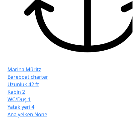
Marina Müritz
Bareboat charter
Uzunluk
42 ft
Kabin
2
WC/Duş
1
Ma
Yatak yeri
4
Ba
Ana yelken
None
Uz
Ka
WC