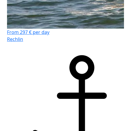
From 297 € per day
Rechlin
Fr
Rec