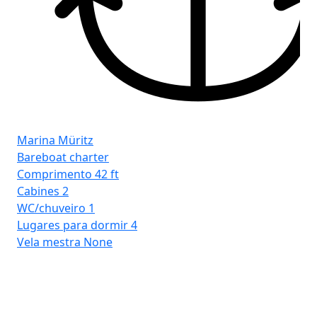
Marina Müritz
Bareboat charter
Comprimento
42 ft
Cabines
2
WC/chuveiro
1
Ma
Lugares para dormir
4
Ba
Vela mestra
None
Co
Ca
WC
Lu