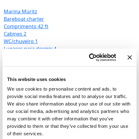
Marina Müritz
Bareboat charter
Comprimento
42 ft
Cabines
2
WC/chuveiro
1
M
Lugares para dormir
4
B
Vela mestra
None
C
C
W
This website uses cookies
L
We use cookies to personalise content and ads, to
V
Houseboat
Febomobil 870
provide social media features and to analyse our traffic.
We also share information about your use of our site with
Alemanha
,
Rechlin
our social media, advertising and analytics partners who
Marina Müritz
may combine it with other information that you’ve
Bareboat charter
provided to them or that they’ve collected from your use
of their services.
Tabela de preços