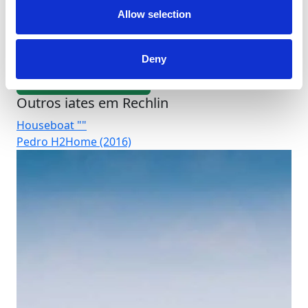
disponibilidade atual, a caução e os extras antes de
Allow selection
enviar um pedido de reserva.
Equipamentos
Deny
Seleção personalizada
Outros iates em Rechlin
Houseboat ""
Ho
Pedro H2Home (2016)
Fe