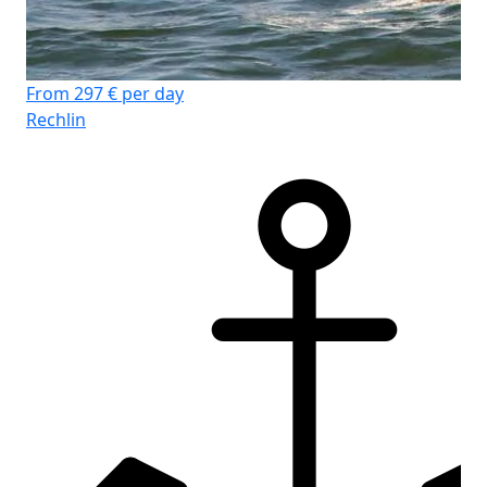
From 297 € per day
Rechlin
Fr
Rec