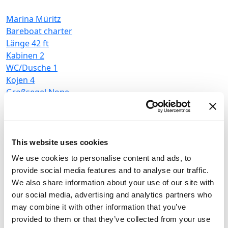
Marina Müritz
Bareboat charter
Länge
42 ft
Kabinen
2
WC/Dusche
1
M
Kojen
4
B
Großsegel
None
L
K
W
K
This website uses cookies
G
Houseboat
Febomobil 870
We use cookies to personalise content and ads, to
provide social media features and to analyse our traffic.
Deutschland
,
Rechlin
We also share information about your use of our site with
Marina Müritz
our social media, advertising and analytics partners who
Bareboat charter
may combine it with other information that you’ve
provided to them or that they’ve collected from your use
Preisliste