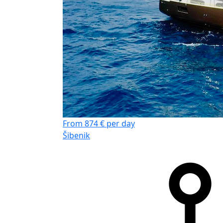
From 874 € per day
Šibenik