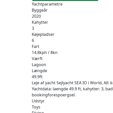
Yachtparametre
Byggeår
2020
Kahytter
3
Køjepladser
6
Fart
14.8kph / 8kn
Værft
Lagoon
Længde
49.9ft
Leje af yacht Sejlyacht SEA IO i World, All
Yachtdata: laengde 49.9 ft, kahytter: 3, b
bookingforespoergsel.
Udstyr
Toys
Diving