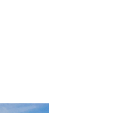
Sail boat "Olymp
Oceanis 46.1 (20