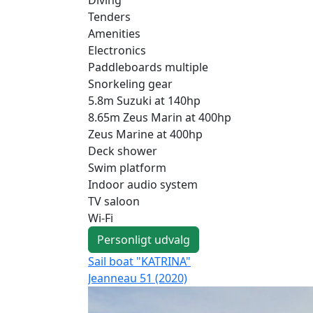
Tenders
Amenities
Electronics
Paddleboards multiple
Snorkeling gear
5.8m Suzuki at 140hp
8.65m Zeus Marin at 400hp
Zeus Marine at 400hp
Deck shower
Swim platform
Indoor audio system
TV saloon
Wi-Fi
Personligt udvalg
Sail boat "KATRINA"
Jeanneau 51 (2020)