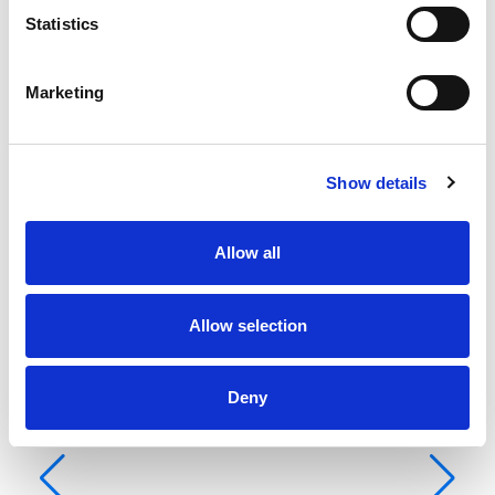
Randa
Full batten
Statistics
D-
Ba
Marketing
Lu
Ca
WC
Show details
Pos
Ra
Allow all
Allow selection
Deny