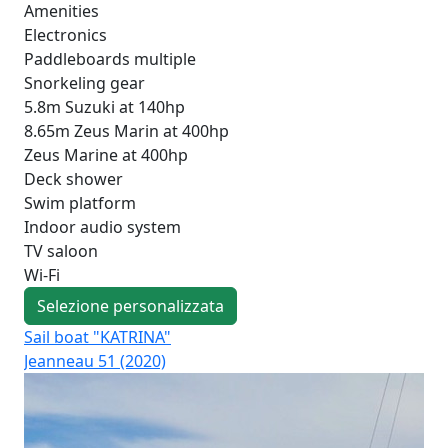
Amenities
Electronics
Paddleboards multiple
Snorkeling gear
5.8m Suzuki at 140hp
8.65m Zeus Marin at 400hp
Zeus Marine at 400hp
Deck shower
Swim platform
Indoor audio system
TV saloon
Wi-Fi
Selezione personalizzata
Sail boat "KATRINA"
Sai
Jeanneau 51 (2020)
Oce