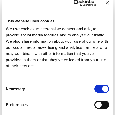
This website uses cookies
We use cookies to personalise content and ads, to
provide social media features and to analyse our traffic.
We also share information about your use of our site with
our social media, advertising and analytics partners who
may combine it with other information that you’ve
provided to them or that they’ve collected from your use
of their services.
D-Marin Marina Mandalina
Consent
Bareboat charter
Necessary
Selection
Lunghezza
51 ft
Cabine
3
Preferences
WC/doccia
3
Posti letto
8