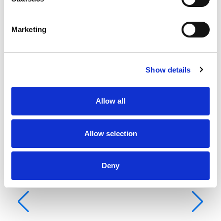
D-
Ba
Marketing
5
ת
3
ת
Show details
10
שי
Allow all
Allow selection
Deny