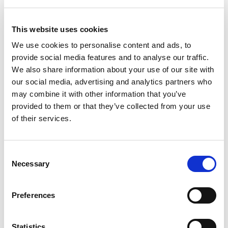
This website uses cookies
We use cookies to personalise content and ads, to
provide social media features and to analyse our traffic.
We also share information about your use of our site with
our social media, advertising and analytics partners who
may combine it with other information that you’ve
provided to them or that they’ve collected from your use
of their services.
D-Marin Marina Mandalina
Consent
Bareboat charter
Necessary
Selection
אורך
51 ft
3
קבינות
Preferences
3
שירותים/מקלחת
8
מקומות לינה
מפרש ראשי
Full batten
Statistics