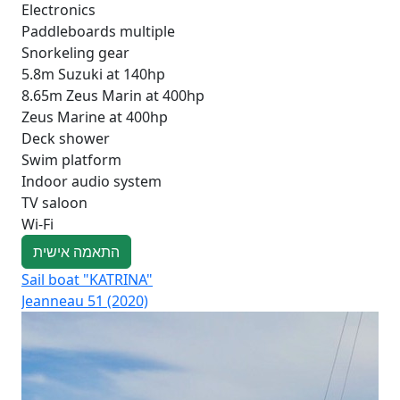
Electronics
Paddleboards multiple
Snorkeling gear
5.8m Suzuki at 140hp
8.65m Zeus Marin at 400hp
Zeus Marine at 400hp
Deck shower
Swim platform
Indoor audio system
TV saloon
Wi-Fi
התאמה אישית
Sail boat "KATRINA"
Sai
Jeanneau 51 (2020)
Oce