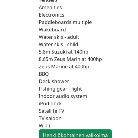
Amenities
Electronics
Paddleboards multiple
Wakeboard
Water skis - adult
Water skis - child
5.8m Suzuki at 140hp
8.65m Zeus Marin at 400hp
Zeus Marine at 400hp
BBQ
Deck shower
Fishing gear - light
Indoor audio system
iPod dock
Satellite TV
TV saloon
Wi-Fi
Henkilökohtainen valikoima