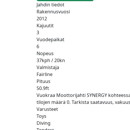
Jahdin tiedot
Rakennusvuosi
2012
Kajuutit
3
Vuodepaikat
6
Nopeus
37kph / 20kn
Valmistaja
Fairline
Pituus
50.9ft
Vuokraa Moottorijahti SYNERGY kohteessa Wor
tilojen määrä 0. Tarkista saatavuus, vaku
Varusteet
Toys
Diving
Tenders