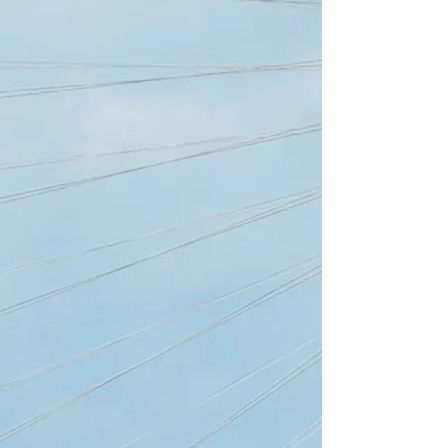
Kajuutit
3
WC/Suihku
2
Vuodepaikat
6
Isopurje
None