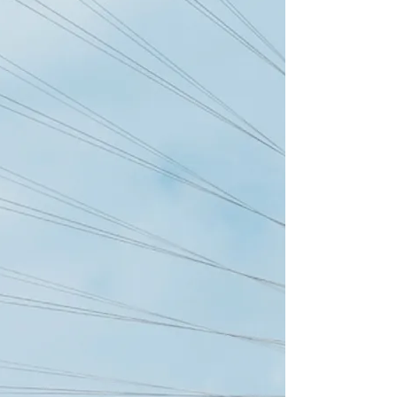
DailyCharter cha
Pituus
54 ft