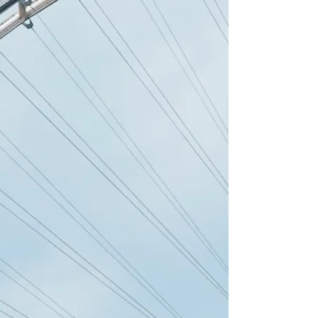
From 1.445 € pe
Annapolis