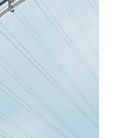
From 1.445 € pe
Annapolis