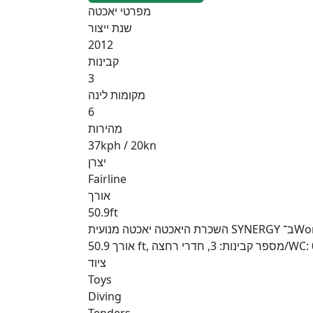
מפרטי יאכטה
שנת ייצור
2012
קבינות
3
מקומות לינה
6
מהירות
37kph / 20kn
יצרן
Fairline
אורך
50.9ft
השכרת היאכטה יאכטה מנועית SYNERGY ב־World, All: הצעות שנבדקו, תמחור שקוף ותמיכה של Charter Easy לפני ההפלגה, במהלכה ואחריה. מפרט היאכטה:
ציוד
Toys
Diving
Tenders