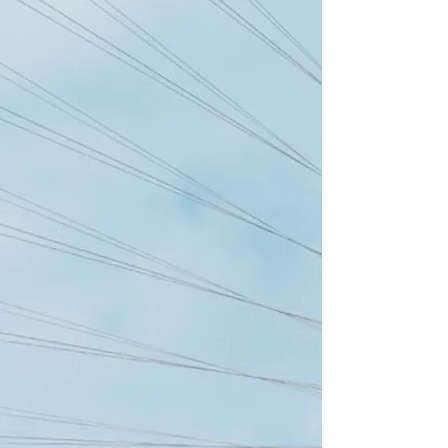
DailyCharter cha
אורך
54 ft