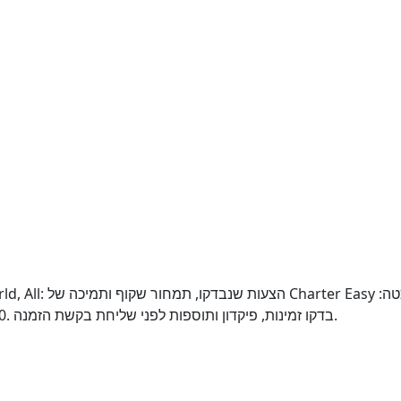
אורך 50.9 ft, מספר קבינות: 3, חדרי רחצה/WC: 0. בדקו זמינות, פיקדון ותוספות לפני שליחת בקשת הזמנה.