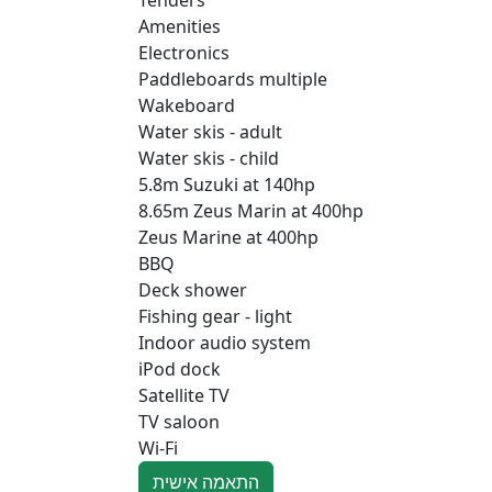
Amenities
Electronics
Paddleboards multiple
Wakeboard
Water skis - adult
Water skis - child
5.8m Suzuki at 140hp
8.65m Zeus Marin at 400hp
Zeus Marine at 400hp
BBQ
Deck shower
Fishing gear - light
Indoor audio system
iPod dock
Satellite TV
TV saloon
Wi-Fi
התאמה אישית