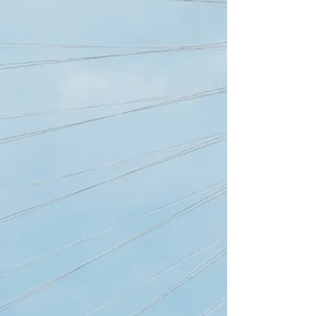
3
קבינות
2
שירותים/מקלחת
6
מקומות לינה
מפרש ראשי
None