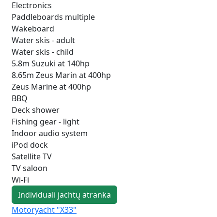
Electronics
Paddleboards multiple
Wakeboard
Water skis - adult
Water skis - child
5.8m Suzuki at 140hp
8.65m Zeus Marin at 400hp
Zeus Marine at 400hp
BBQ
Deck shower
Fishing gear - light
Indoor audio system
iPod dock
Satellite TV
TV saloon
Wi-Fi
Individuali jachtų atranka
Motoryacht "X33"
Mo