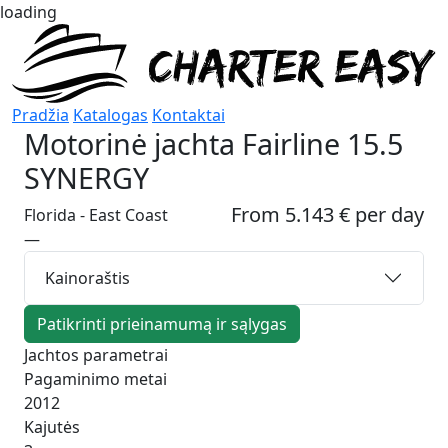
loading
Pradžia
Katalogas
Kontaktai
Motorinė jachta
Fairline 15.5
SYNERGY
From 5.143 € per day
Florida - East Coast
—
Kainoraštis
Patikrinti prieinamumą ir sąlygas
Jachtos parametrai
Pagaminimo metai
2012
Kajutės