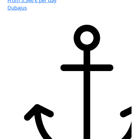
From 3.346 € per day
Dubajus