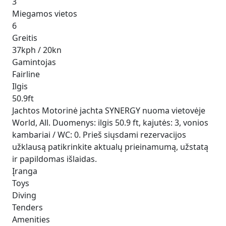
3
Miegamos vietos
6
Greitis
37kph / 20kn
Gamintojas
Fairline
Ilgis
50.9ft
Jachtos Motorinė jachta SYNERGY nuoma vietovėje
World, All. Duomenys: ilgis 50.9 ft, kajutės: 3, vonios
kambariai / WC: 0. Prieš siųsdami rezervacijos
užklausą patikrinkite aktualų prieinamumą, užstatą
ir papildomas išlaidas.
Įranga
Toys
Diving
Tenders
Amenities