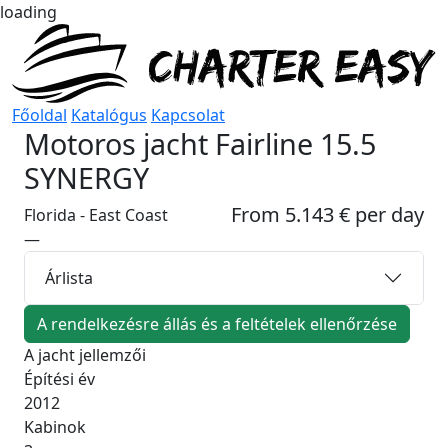
loading
Főoldal
Katalógus
Kapcsolat
Motoros jacht
Fairline 15.5
SYNERGY
From 5.143 € per day
Florida - East Coast
—
Árlista
A rendelkezésre állás és a feltételek ellenőrzése
A jacht jellemzői
Építési év
2012
Kabinok