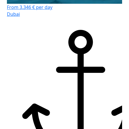
From 3.346 € per day
Dubai