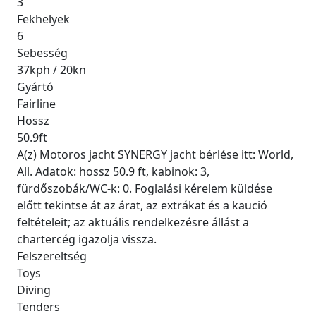
3
Fekhelyek
6
Sebesség
37kph / 20kn
Gyártó
Fairline
Hossz
50.9ft
A(z) Motoros jacht SYNERGY jacht bérlése itt: World,
All. Adatok: hossz 50.9 ft, kabinok: 3,
fürdőszobák/WC-k: 0. Foglalási kérelem küldése
előtt tekintse át az árat, az extrákat és a kaució
feltételeit; az aktuális rendelkezésre állást a
chartercég igazolja vissza.
Felszereltség
Toys
Diving
Tenders