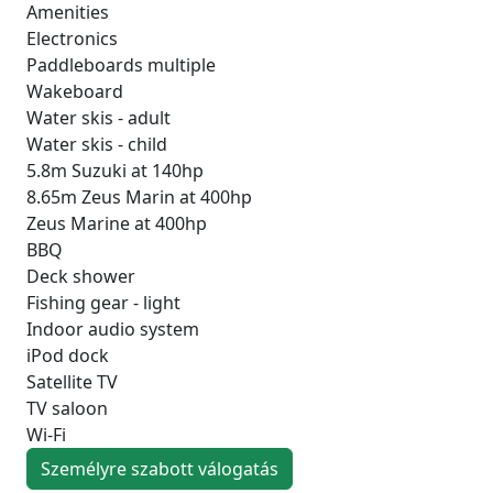
Amenities
Electronics
Paddleboards multiple
Wakeboard
Water skis - adult
Water skis - child
5.8m Suzuki at 140hp
8.65m Zeus Marin at 400hp
Zeus Marine at 400hp
BBQ
Deck shower
Fishing gear - light
Indoor audio system
iPod dock
Satellite TV
TV saloon
Wi-Fi
Személyre szabott válogatás