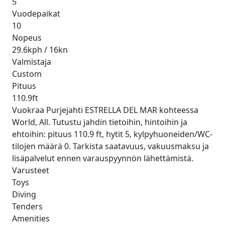
5
Vuodepaikat
10
Nopeus
29.6kph / 16kn
Valmistaja
Custom
Pituus
110.9ft
Vuokraa Purjejahti ESTRELLA DEL MAR kohteessa
World, All. Tutustu jahdin tietoihin, hintoihin ja
ehtoihin: pituus 110.9 ft, hytit 5, kylpyhuoneiden/WC-
tilojen määrä 0. Tarkista saatavuus, vakuusmaksu ja
lisäpalvelut ennen varauspyynnön lähettämistä.
Varusteet
Toys
Diving
Tenders
Amenities