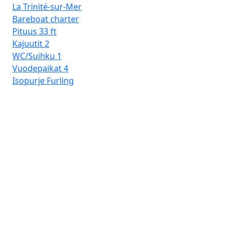
La Trinité-sur-Mer
Tr
Bareboat charter
Pituus
33 ft
Kajuutit
2
WC/Suihku
1
Vuodepaikat
4
Isopurje
Furling