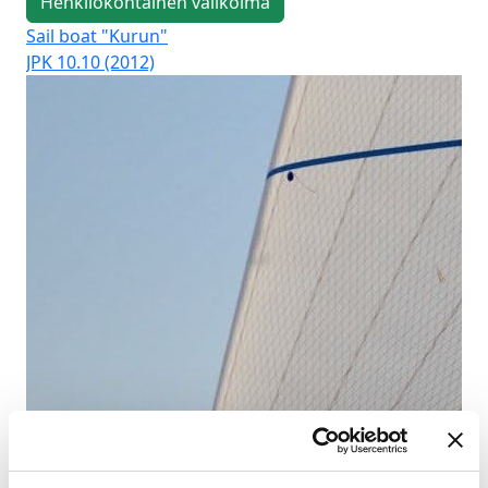
Henkilökohtainen valikoima
Sail boat "Kurun"
Sai
JPK 10.10 (2012)
Duf