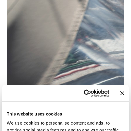
D-
Ba
Lo
Ca
WC
Co
This website uses cookies
Gra
We use cookies to personalise content and ads, to
provide social media features and to analyse our traffic.