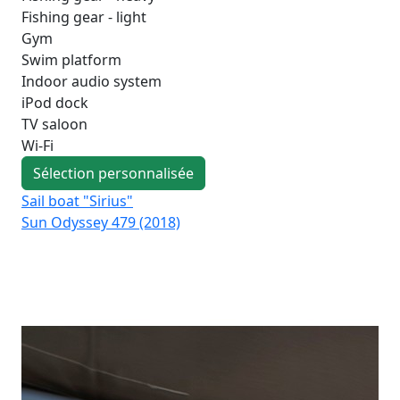
Fishing gear - light
Gym
Swim platform
Indoor audio system
iPod dock
TV saloon
Wi-Fi
Sélection personnalisée
Sail boat "Sirius"
Sai
Sun Odyssey 479 (2018)
Su