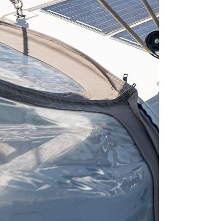
Bareboat charte
Lunghezza
47 ft
Cabine
5
WC/doccia
3
Posti letto
12
Randa
Furling