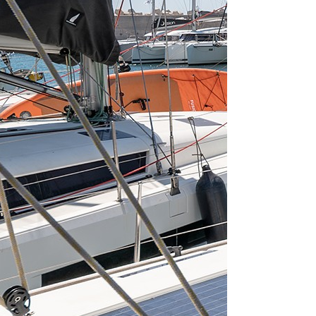
From 553 € per 
Sebenico