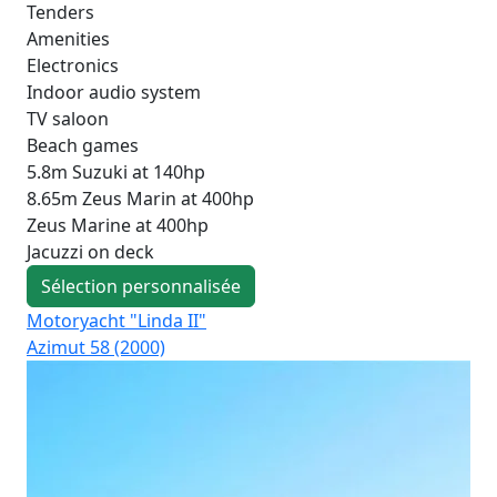
Tenders
Amenities
Electronics
Indoor audio system
TV saloon
Beach games
5.8m Suzuki at 140hp
8.65m Zeus Marin at 400hp
Zeus Marine at 400hp
Jacuzzi on deck
Sélection personnalisée
Motoryacht "Linda II"
Mo
Azimut 58 (2000)
Azi