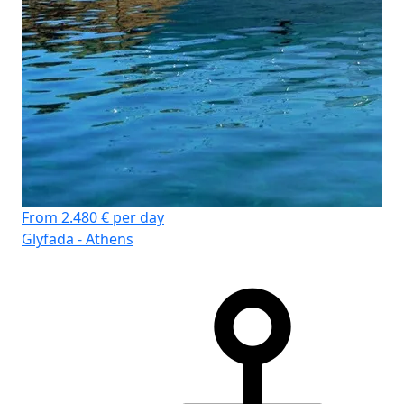
From 2.480 € per day
Glyfada - Athens