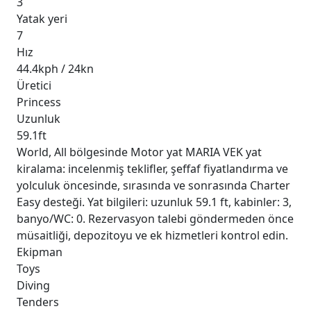
3
Yatak yeri
7
Hız
44.4kph / 24kn
Üretici
Princess
Uzunluk
59.1ft
World, All bölgesinde Motor yat MARIA VEK yat
kiralama: incelenmiş teklifler, şeffaf fiyatlandırma ve
yolculuk öncesinde, sırasında ve sonrasında Charter
Easy desteği. Yat bilgileri: uzunluk 59.1 ft, kabinler: 3,
banyo/WC: 0. Rezervasyon talebi göndermeden önce
müsaitliği, depozitoyu ve ek hizmetleri kontrol edin.
Ekipman
Toys
Diving
Tenders