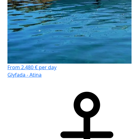
From 2.480 € per day
Glyfada - Atina