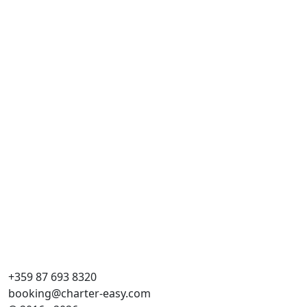
Al
Cr
Uz
Ka
WC
Yat
An
+359 87 693 8320
booking@charter-easy.com