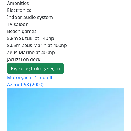
Amenities
Electronics
Indoor audio system
TV saloon
Beach games
5.8m Suzuki at 140hp
8.65m Zeus Marin at 400hp
Zeus Marine at 400hp
Jacuzzi on deck
Kişiselleştirilmiş seçim
Motoryacht "Linda II"
Mo
Azimut 58 (2000)
Azi