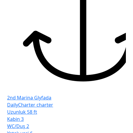
2nd Marina Glyfada
DailyCharter charter
Uzunluk
58 ft
Kabin
3
WC/Duş
2