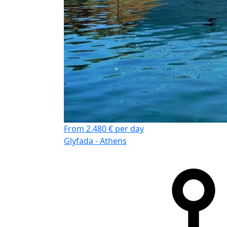
From 2.480 € per day
Glyfada - Athens