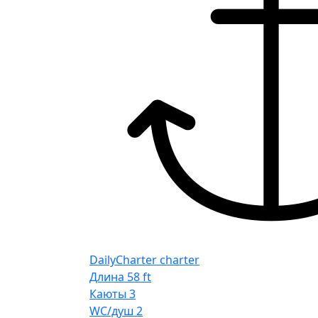
DailyCharter charter
Длина
58 ft
Каюты
3
WC/душ
2