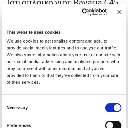
Ιστιοπλοϊκό γιοτ
Bavaria C45
Kipawa II
Ελλάδα
,
Gouvia
D-Marin Marina Gouvia
This website uses cookies
Bareboat charter
We use cookies to personalise content and ads, to
Τιμοκατάλογος
provide social media features and to analyse our traffic.
We also share information about your use of our site with
Έλεγχος διαθεσιμότητας και λεπτομερειών
our social media, advertising and analytics partners who
may combine it with other information that you’ve
Χαρακτηριστικά γιοτ
provided to them or that they’ve collected from your use
Έτος κατασκευής
of their services.
2020
Καμπίνες
3
Consent
Κλίνες
Necessary
Selection
7
WC/Ντους
2
Preferences