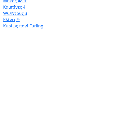
Μήκος
48 ft
Καμπίνες
4
WC/Ντους
3
Κλίνες
9
Κυρίως πανί
Furling