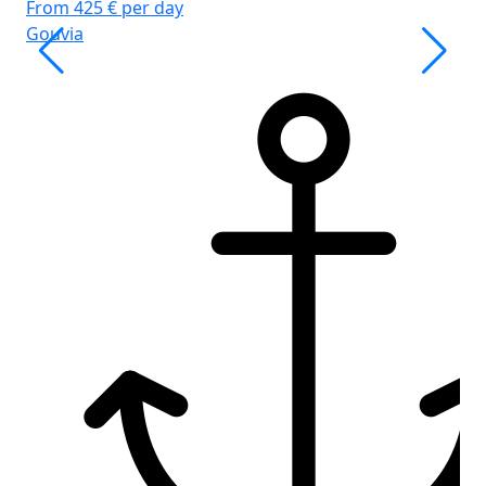
From 425 € per day
Κλ
Gouvia
Κυ