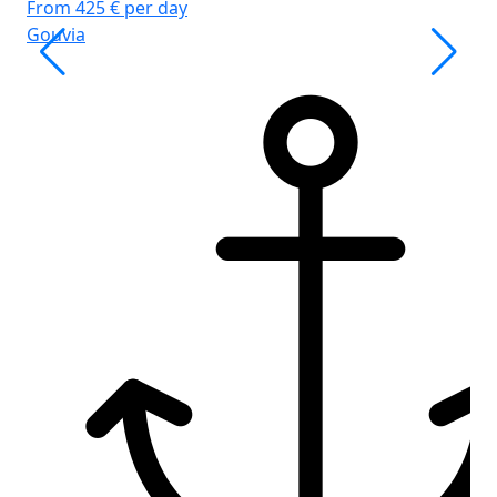
From 425 € per day
Сп
Gouvia
Гр