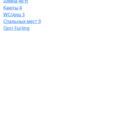
Длина
48 ft
Каюты
4
WC/душ
3
Спальных мест
9
Грот
Furling