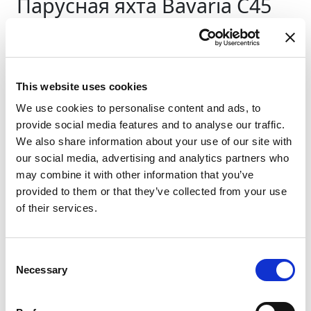
Парусная яхта
Bavaria C45
Kipawa II
Греция
,
Gouvia
D-Marin Marina Gouvia
This website uses cookies
Bareboat charter
We use cookies to personalise content and ads, to
Прайс-лист
provide social media features and to analyse our traffic.
We also share information about your use of our site with
Проверить доступность и условия
our social media, advertising and analytics partners who
Параметры яхты
may combine it with other information that you’ve
Год постройки
provided to them or that they’ve collected from your use
2020
of their services.
Каюты
3
Спальных мест
Consent
7
Necessary
Selection
WC/душ
2