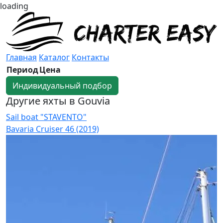
loading
Главная
Каталог
Контакты
Период
Цена
Индивидуальный подбор
Другие яхты в Gouvia
Sail boat "STAVENTO"
S
Bavaria Cruiser 46 (2019)
S