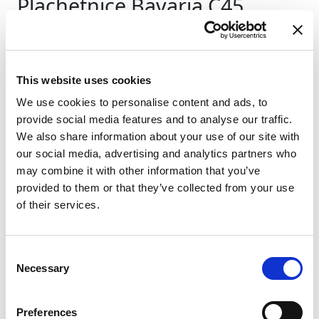
Plachetnice
Bavaria C45
Kipawa II
Řecko
,
Gouvia
D-Marin Marina Gouvia
This website uses cookies
Bareboat charter
We use cookies to personalise content and ads, to
Ceník
provide social media features and to analyse our traffic.
We also share information about your use of our site with
Zkontrolovat dostupnost a podrobnosti
our social media, advertising and analytics partners who
may combine it with other information that you’ve
Parametry jachty
provided to them or that they’ve collected from your use
Rok výroby
of their services.
2020
Kabiny
3
Consent
Lůžka
Necessary
Selection
7
WC/sprcha
2
Preferences