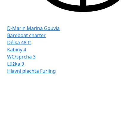
D-Marin Marina Gouvia
Bareboat charter
Délka
48 ft
Kabiny
4
WC/sprcha
3
Lůžka
9
Hlavní plachta
Furling