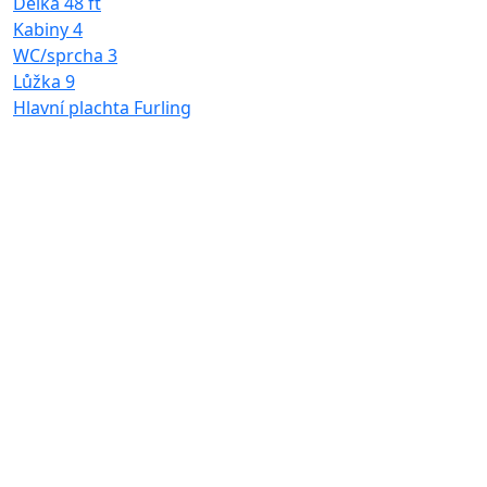
Délka
48 ft
Kabiny
4
WC/sprcha
3
Lůžka
9
Hlavní plachta
Furling