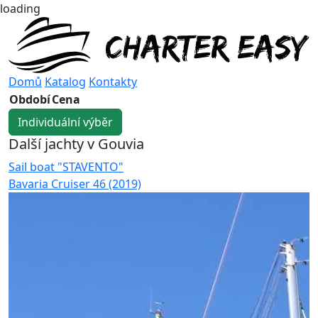
loading
Domů
Katalog
Kontakty
Období
Cena
Individuální výběr
Další jachty v Gouvia
Sail boat "STAVENTO"
S
Bavaria Cruiser 46 (2019)
S