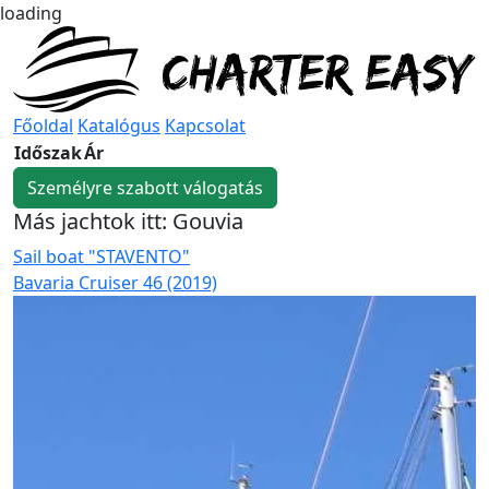
loading
Főoldal
Katalógus
Kapcsolat
Időszak
Ár
Személyre szabott válogatás
Más jachtok itt: Gouvia
Sail boat "STAVENTO"
S
Bavaria Cruiser 46 (2019)
S