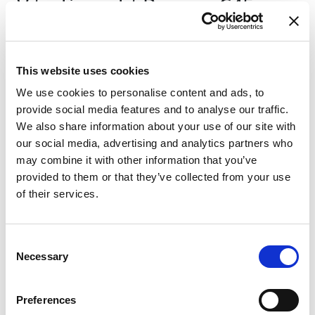
Vitorlás jacht
Bavaria C45
Kipawa II
Görögország
,
Gouvia
This website uses cookies
D-Marin Marina Gouvia
Bareboat charter
We use cookies to personalise content and ads, to
provide social media features and to analyse our traffic.
Árlista
We also share information about your use of our site with
our social media, advertising and analytics partners who
A rendelkezésre állás és a feltételek ellenőrzése
may combine it with other information that you’ve
A jacht jellemzői
provided to them or that they’ve collected from your use
Építési év
of their services.
2020
Kabinok
3
Consent
Fekhelyek
Necessary
Selection
7
WC/zuhany
Preferences
2