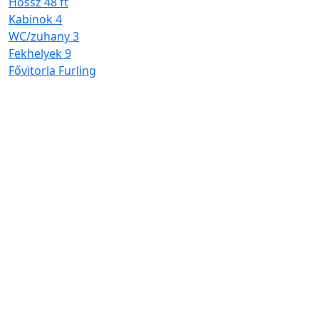
Hossz
48 ft
Kabinok
4
WC/zuhany
3
Fekhelyek
9
Fővitorla
Furling