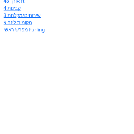
אורך
48 ft
4
קבינות
3
שירותים/מקלחת
9
מקומות לינה
מפרש ראשי
Furling