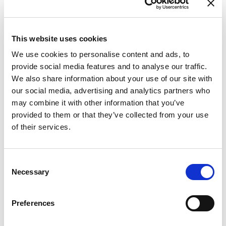
יאכטת מפרש
Bavaria C45
Kipawa II
This website uses cookies
יוון
,
Gouvia
D-Marin Marina Gouvia
We use cookies to personalise content and ads, to
Bareboat charter
provide social media features and to analyse our traffic.
We also share information about your use of our site with
מחירון
our social media, advertising and analytics partners who
may combine it with other information that you’ve
בדיקת זמינות ופרטים
provided to them or that they’ve collected from your use
מפרטי יאכטה
of their services.
שנת ייצור
2020
קבינות
Consent
3
Necessary
Selection
מקומות לינה
7
Preferences
שירותים/מקלחת
2