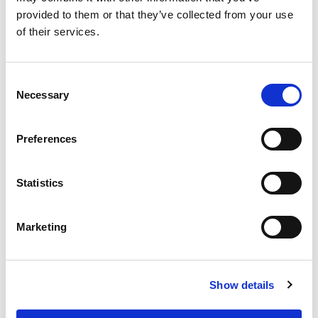
provided to them or that they’ve collected from your use
of their services.
Consent
Necessary
Selection
Preferences
From 540 € per day
Rhodes
Statistics
Marketing
Show details
Ma