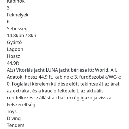
Kabinok
3
Fekhelyek
6
Sebesség
14.8kph / 8kn
Gyártó
Lagoon
Hossz
44.9ft
A(z) Vitorlás jacht LUNA jacht bérlése itt: World, All.
Adatok: hossz 44.9 ft, kabinok: 3, fürdőszobák/WC-k:
0. Foglalási kérelem küldése előtt tekintse át az árat,
az extrákat és a kaució feltételeit; az aktuális
rendelkezésre állást a chartercég igazolja vissza.
Felszereltség
Toys
Diving
Tenders