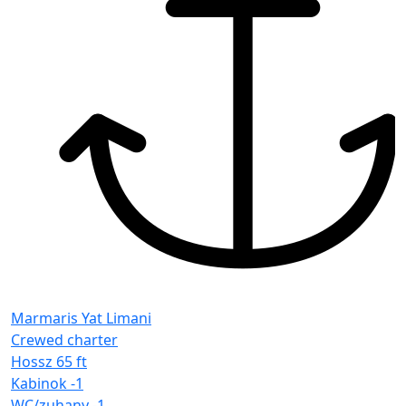
Marmaris Yat Limani
Crewed charter
Hossz
65 ft
Kabinok
-1
WC/zuhany
-1