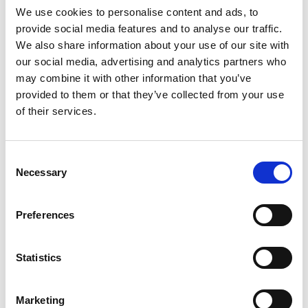
K
We use cookies to personalise content and ads, to
W
provide social media features and to analyse our traffic.
F
We also share information about your use of our site with
F
our social media, advertising and analytics partners who
Gulet
Gulet
may combine it with other information that you’ve
provided to them or that they’ve collected from your use
Törökország
,
Marmaris
of their services.
Marmaris Yacht Marina
Crewed charter
Consent
Árlista
Necessary
Selection
A rendelkezésre állás és a feltételek ellenőrzése
Preferences
A jacht jellemzői
Építési év
1998
Statistics
Kabinok
8
Marketing
Fekhelyek