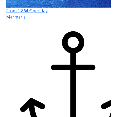
From 1.864 € per day
Marmaris