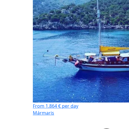
From 1.864 € per day
Mármaris