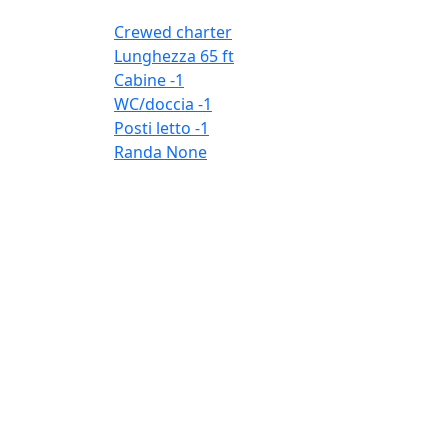
Crewed charter
Lunghezza
65 ft
Cabine
-1
WC/doccia
-1
Posti letto
-1
Randa
None