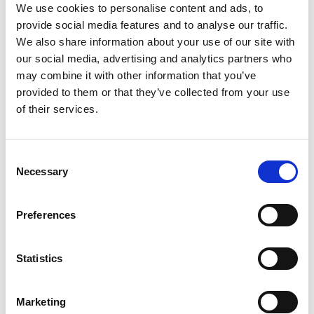
We use cookies to personalise content and ads, to
provide social media features and to analyse our traffic.
D-Marin Göcek Marina
We also share information about your use of our site with
Crewed charter
our social media, advertising and analytics partners who
D-
Lunghezza
46 ft
may combine it with other information that you’ve
Ba
Cabine
3
provided to them or that they’ve collected from your use
Lu
WC/doccia
2
of their services.
Ca
Posti letto
5
WC
Randa
None
Pos
Consent
Ra
Necessary
Selection
Preferences
Statistics
Marketing