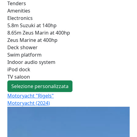
Tenders
Amenities
Electronics
5.8m Suzuki at 140hp
8.65m Zeus Marin at 400hp
Zeus Marine at 400hp
Deck shower
Swim platform
Indoor audio system
iPod dock
TV saloon
Selezione personalizzata
Motoryacht "Rigels"
Mo
Motoryacht (2024)
Fo