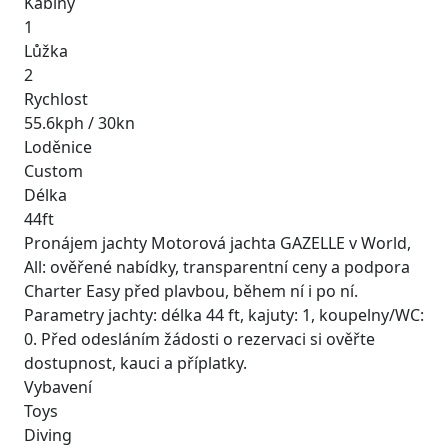
Kabiny
1
Lůžka
2
Rychlost
55.6kph / 30kn
Loděnice
Custom
Délka
44ft
Pronájem jachty Motorová jachta GAZELLE v World,
All: ověřené nabídky, transparentní ceny a podpora
Charter Easy před plavbou, během ní i po ní.
Parametry jachty: délka 44 ft, kajuty: 1, koupelny/WC:
0. Před odesláním žádosti o rezervaci si ověřte
dostupnost, kauci a příplatky.
Vybavení
Toys
Diving