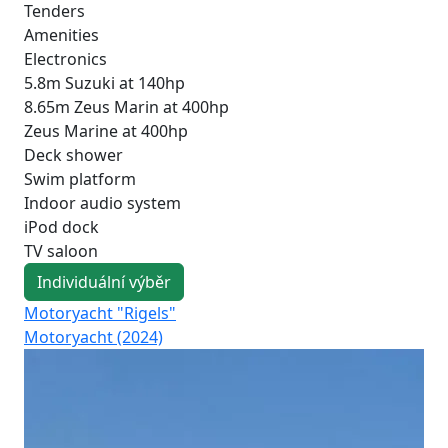
Tenders
Amenities
Electronics
5.8m Suzuki at 140hp
8.65m Zeus Marin at 400hp
Zeus Marine at 400hp
Deck shower
Swim platform
Indoor audio system
iPod dock
TV saloon
Individuální výběr
Motoryacht "Rigels"
Mo
Motoryacht (2024)
Fo