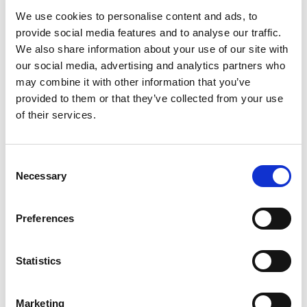
We use cookies to personalise content and ads, to
provide social media features and to analyse our traffic.
D-Marin Göcek Marina
We also share information about your use of our site with
Crewed charter
D-
our social media, advertising and analytics partners who
Délka
46 ft
Ba
may combine it with other information that you’ve
Kabiny
3
Dé
provided to them or that they’ve collected from your use
WC/sprcha
2
Ka
of their services.
Lůžka
5
WC
Hlavní plachta
None
Lů
Hla
Consent
Necessary
Selection
Preferences
Statistics
Marketing