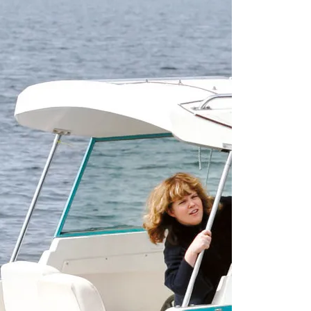
From 735 € per
Zeuthen