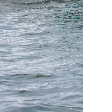
Bareboat chart
Längd
50 ft
Kabiner
4
WC/dusch
4
Kojplatser
10
Storsegel
Non