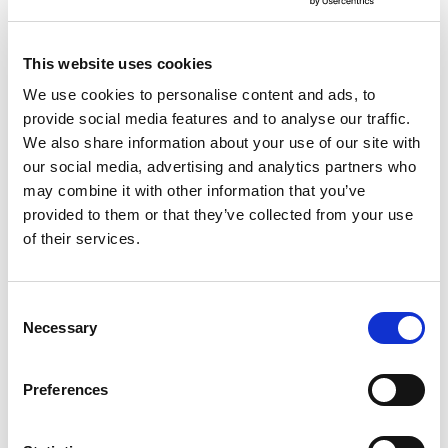
Zeuthen
Bareboat charter
This website uses cookies
Lengte
25 ft
Hutten
1
We use cookies to personalise content and ads, to
WC/Douche
1
provide social media features and to analyse our traffic.
Slaapplaatsen
2
We also share information about your use of our site with
Grootzeil
None
our social media, advertising and analytics partners who
Motor boat
Pirate 915
may combine it with other information that you’ve
provided to them or that they’ve collected from your use
Duitsland
,
Zeuthen
of their services.
Zeuthen
Bareboat charter
Consent
Prijslijst
Necessary
Selection
Beschikbaarheid en gegevens controleren
Preferences
Jachtparameters
Bouwjaar
1994