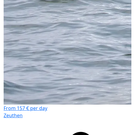
W
S
G
From 157 € per day
Zeuthen