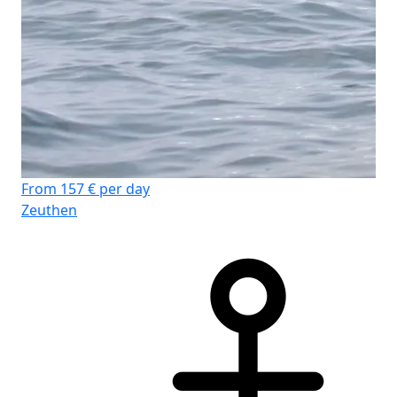
From 157 € per day
Zeuthen