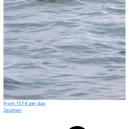
W
M
P
From 157 € per day
Zeuthen