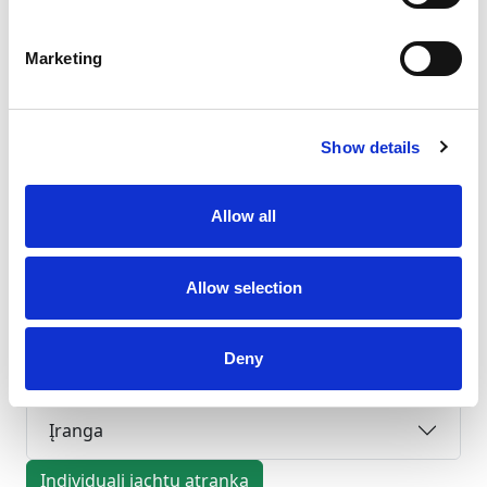
Kajutės
2
Marketing
Miegamos vietos
3
WC/dušas
Show details
1
Pagrindinė burė
None
Allow all
Ilgis
29.5ft
Jachtos Motor boat nuoma vietovėje Vokietija,
Allow selection
Zeuthen. Duomenys: ilgis 29.5 ft, kajutės: 2, vonios
kambariai / WC: 1. Prieš siųsdami rezervacijos
Deny
užklausą patikrinkite aktualų prieinamumą, užstatą
ir papildomas išlaidas.
Įranga
Individuali jachtų atranka