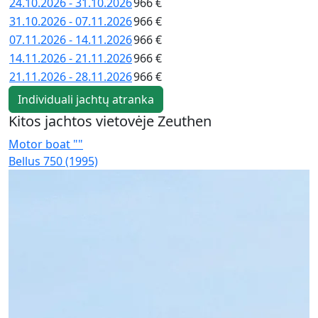
24.10.2026 - 31.10.2026
966 €
31.10.2026 - 07.11.2026
966 €
07.11.2026 - 14.11.2026
966 €
14.11.2026 - 21.11.2026
966 €
21.11.2026 - 28.11.2026
966 €
Individuali jachtų atranka
Kitos jachtos vietovėje Zeuthen
Motor boat ""
M
Bellus 750 (1995)
K