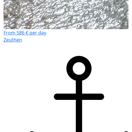
From 586 € per day
Zeuthen
F
Z