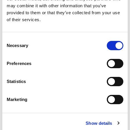
may combine it with other information that you’ve
Nemčija
,
Zeuthen
provided to them or that they’ve collected from your use
Zeuthen
of their services.
Bareboat charter
Cenik
Consent
Preveri razpoložljivost in pogoje
Necessary
Selection
Parametri jahte
Leto izdelave
Preferences
1994
Kabine
Statistics
2
Ležišča
3
Marketing
WC/tuš
1
Glavno jadro
Show details
None