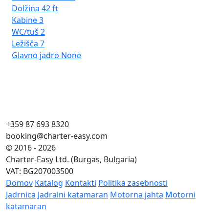
Ze
Dolžina
42 ft
Ba
Kabine
3
Do
WC/tuš
2
Ka
Ležišča
7
WC
Glavno jadro
None
Lež
Gl
+359 87 693 8320
booking@charter-easy.com
© 2016 - 2026
Charter-Easy Ltd. (Burgas, Bulgaria)
VAT: BG207003500
Domov
Katalog
Kontakti
Politika zasebnosti
Jadrnica
Jadralni katamaran
Motorna jahta
Motorni
katamaran