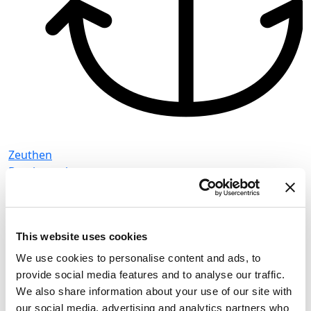
Zeuthen
Bareboat charter
Z
Dolžina
42 ft
B
Kabine
3
D
WC/tuš
2
K
This website uses cookies
Ležišča
7
W
Glavno jadro
None
We use cookies to personalise content and ads, to
L
provide social media features and to analyse our traffic.
G
We also share information about your use of our site with
Motor boat
Pirate 915
our social media, advertising and analytics partners who