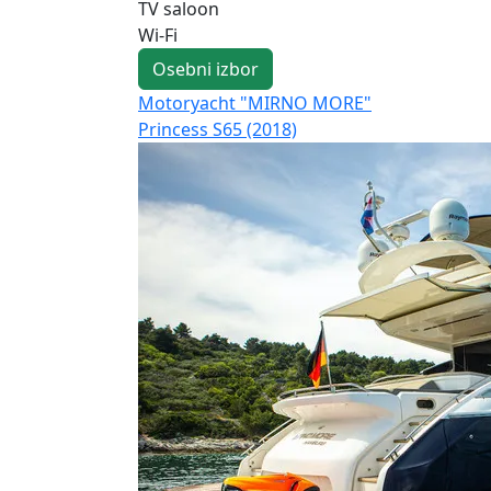
TV saloon
Wi-Fi
Osebni izbor
Motoryacht "MIRNO MORE"
Princess S65 (2018)