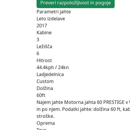
Preveri razpoložljivost in pogoje
Parametri jahte
Leto izdelave
2017
Kabine
3
Ležišča
6
Hitrost
44.4kph / 24kn
Ladjedelnica
Custom
Dolžina
60ft
Najem jahte Motorna jahta 60 PRESTIGE v 
in po njem. Podatki jahte: dolžina 60 ft, k
stroške.
Oprema
Toys