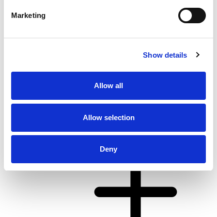
Marketing
Show details
Allow all
From 4.062 € per day
Каштел Гоміліца
Allow selection
Deny