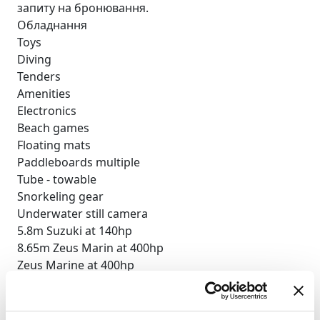
запиту на бронювання.
Обладнання
Toys
Diving
Tenders
Amenities
Electronics
Beach games
Floating mats
Paddleboards multiple
Tube - towable
Snorkeling gear
Underwater still camera
5.8m Suzuki at 140hp
8.65m Zeus Marin at 400hp
Zeus Marine at 400hp
BBQ
Deck shower
Indoor audio system