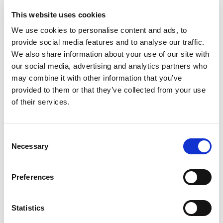
iPod dock
This website uses cookies
Satellite TV
We use cookies to personalise content and ads, to
TV saloon
provide social media features and to analyse our traffic.
Wi-Fi
We also share information about your use of our site with
Індивідуальний підбір
our social media, advertising and analytics partners who
Motoryacht "MIRNO MORE"
Mo
may combine it with other information that you’ve
Princess S65 (2018)
Mo
provided to them or that they’ve collected from your use
of their services.
Consent
Necessary
Selection
Preferences
Statistics