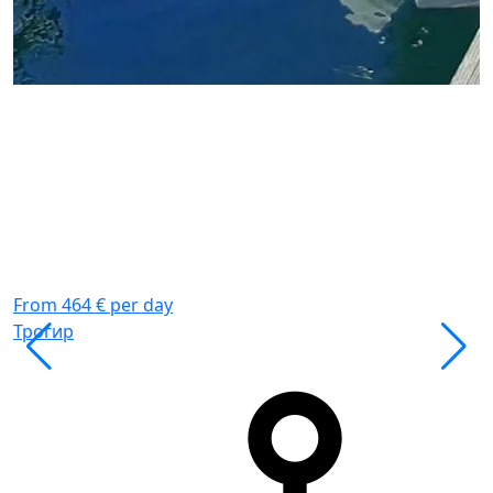
К
W
С
О
From 464 € per day
Трогир