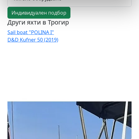
Индивидуален подбор
Други яхти в Трогир
Sail boat "POLINA I"
Sai
D&D Kufner 50 (2019)
D&