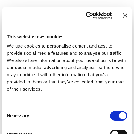
This website uses cookies
Ветроходна яхта
Oceanis 48
We use cookies to personalise content and ads, to
Summer Dream
provide social media features and to analyse our traffic.
We also share information about your use of our site with
Хърватия
,
Трогир
our social media, advertising and analytics partners who
ACI Marina Trogir
may combine it with other information that you’ve
Bareboat charter
provided to them or that they’ve collected from your use
Ценова листа
of their services.
Проверете наличността и условията
Consent
Параметри на яхтата
Necessary
Selection
Година на изграждане
2017
Кабини