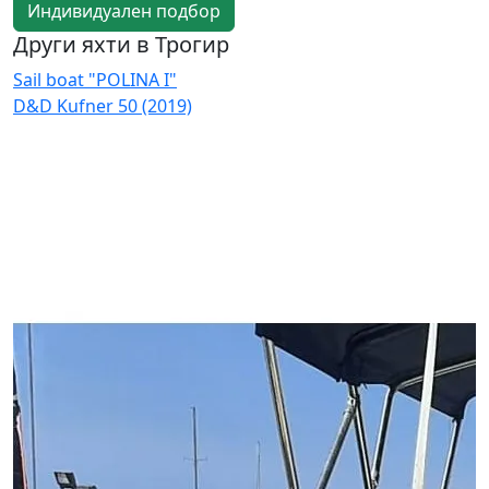
Индивидуален подбор
Други яхти в Трогир
Sail boat "POLINA I"
S
D&D Kufner 50 (2019)
D