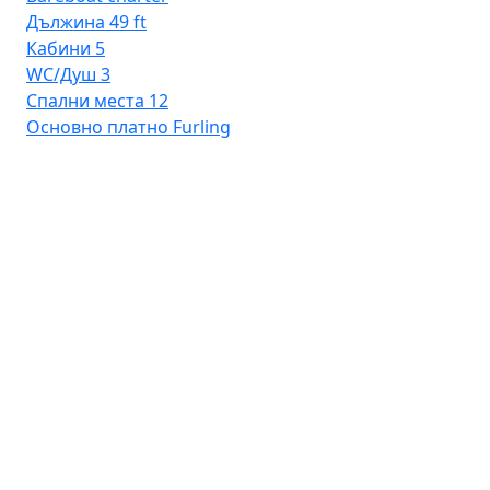
Дължина
49 ft
Кабини
5
WC/Душ
3
Спални места
12
Основно платно
Furling