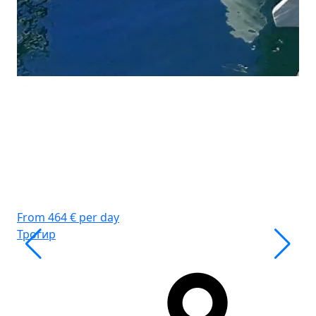
Дъ
Ка
WC
Сп
Ос
From 464 € per day
Трогир