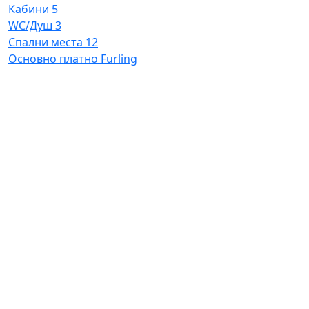
Кабини
5
WC/Душ
3
Спални места
12
Основно платно
Furling