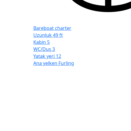
Bareboat charter
Uzunluk
49 ft
Kabin
5
WC/Duş
3
Yatak yeri
12
Ana yelken
Furling