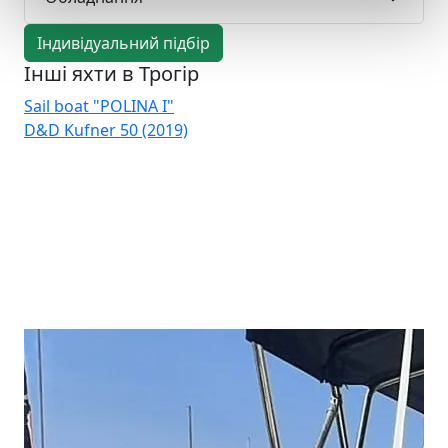
Індивідуальний підбір
Інші яхти в Трогір
Sail boat "POLINA I"
Sai
D&D Kufner 50 (2019)
D&