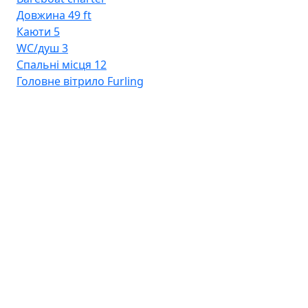
Довжина
49 ft
Каюти
5
WC/душ
3
Спальні місця
12
Головне вітрило
Furling