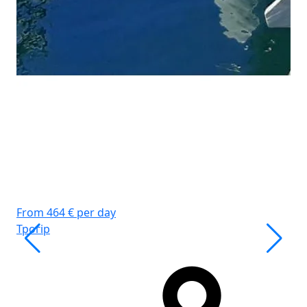
До
Ка
WC
Сп
Го
From 464 € per day
Трогір