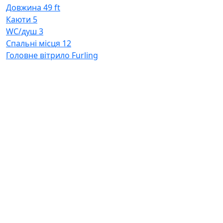
Довжина
49 ft
Каюти
5
WC/душ
3
Спальні місця
12
Головне вітрило
Furling