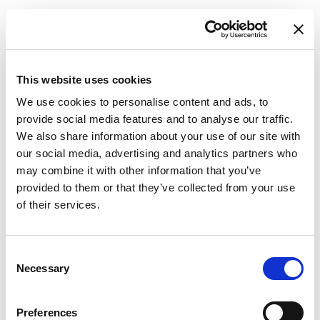
This website uses cookies
We use cookies to personalise content and ads, to
Вітрильна яхта
Oceanis 48
provide social media features and to analyse our traffic.
Summer Dream
We also share information about your use of our site with
our social media, advertising and analytics partners who
Хорватія
,
Трогір
may combine it with other information that you’ve
ACI Marina Trogir
provided to them or that they’ve collected from your use
Bareboat charter
of their services.
Прайс-лист
Consent
Перевірити наявність і умови
Necessary
Selection
Параметри яхти
Рік побудови
Preferences
2017