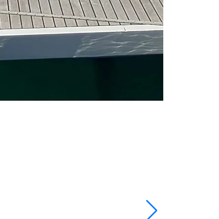
Bareboat chart
Długość
49 ft
Kabiny
5
Toaleta/pryszn
Miejsca do spa
Grot
Furling