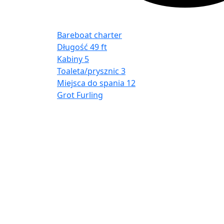
Bareboat charter
Długość
49 ft
Kabiny
5
Toaleta/prysznic
3
Miejsca do spania
12
Grot
Furling