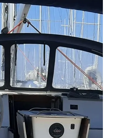
From 455 € per
Trogir