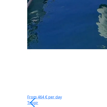
From 464 € per day
Trogir