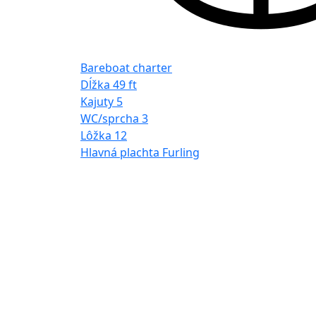
Bareboat charter
Dĺžka
49 ft
Kajuty
5
WC/sprcha
3
Lôžka
12
Hlavná plachta
Furling