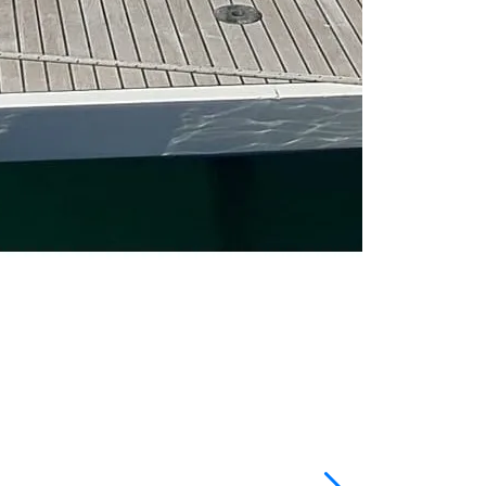
Bareboat chart
Dĺžka
49 ft
Kajuty
5
WC/sprcha
3
Lôžka
12
Hlavná plachta