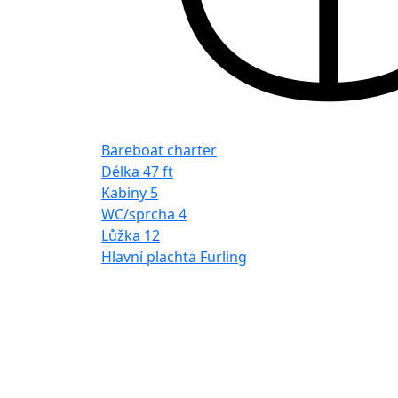
Bareboat charter
Délka
47 ft
Kabiny
5
WC/sprcha
4
Lůžka
12
Hlavní plachta
Furling