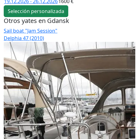
19.12.2026 - 26.12.2026
1600 €
Selección personalizada
Otros yates en Gdansk
Sail boat "Jam Session"
S
Delphia 47 (2010)
D