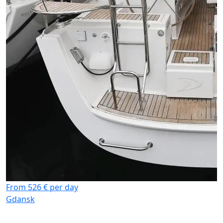
F
G
From 526 € per day
Gdansk