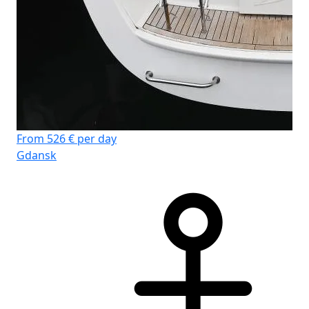
Fr
Gd
From 526 € per day
Gdansk