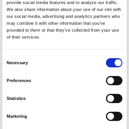
provide social media features and to analyse our traffic.
Yate de vela
Hanse 348 First
We also share information about your use of our site with
Wind
our social media, advertising and analytics partners who
may combine it with other information that you’ve
Polonia
,
Gdansk
provided to them or that they’ve collected from your use
Przystan Cesarska
of their services.
Bareboat charter
Lista de precios
Consent
Necessary
Selection
Solicitar disponibilidad y condiciones
Características del yate
Preferences
Año de construcción
2020
Camarotes
Statistics
3
Plazas
Marketing
8
WC/Ducha