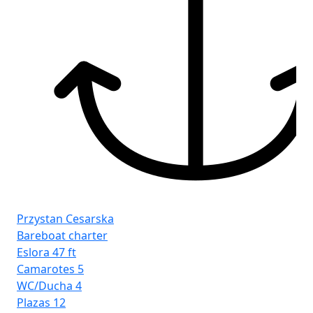
Pr
Ba
Esl
Ca
Przystan Cesarska
WC
Bareboat charter
Pla
Eslora
47 ft
Ve
Camarotes
5
WC/Ducha
4
Plazas
12