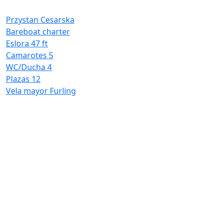
E
C
Przystan Cesarska
W
Bareboat charter
P
Eslora
47 ft
V
Camarotes
5
WC/Ducha
4
Plazas
12
Vela mayor
Furling