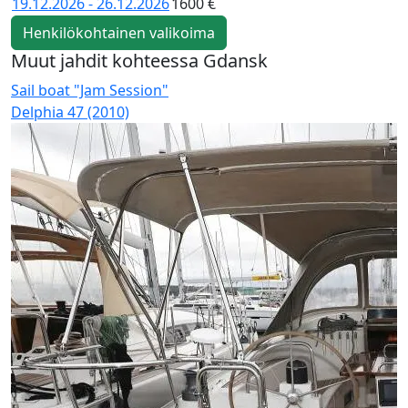
19.12.2026 - 26.12.2026
1600 €
Henkilökohtainen valikoima
Muut jahdit kohteessa Gdansk
Sail boat "Jam Session"
S
Delphia 47 (2010)
D