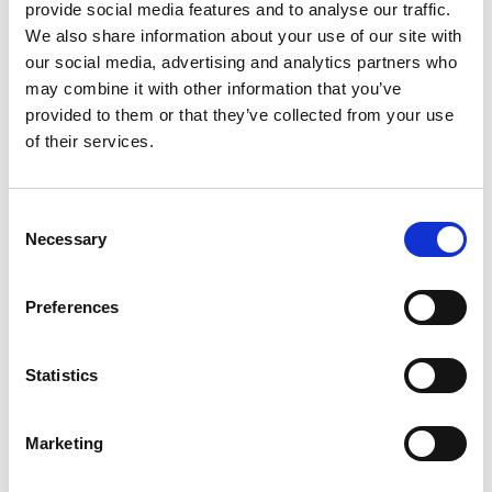
provide social media features and to analyse our traffic.
Purjejahti
Hanse 348 First
We also share information about your use of our site with
Wind
our social media, advertising and analytics partners who
may combine it with other information that you’ve
Puola
,
Gdansk
provided to them or that they’ve collected from your use
Przystan Cesarska
of their services.
Bareboat charter
Hinnasto
Consent
Necessary
Selection
Pyydä saatavuustiedot
Jahdin tiedot
Preferences
Rakennusvuosi
2020
Kajuutit
Statistics
3
Vuodepaikat
Marketing
8
WC/Suihku