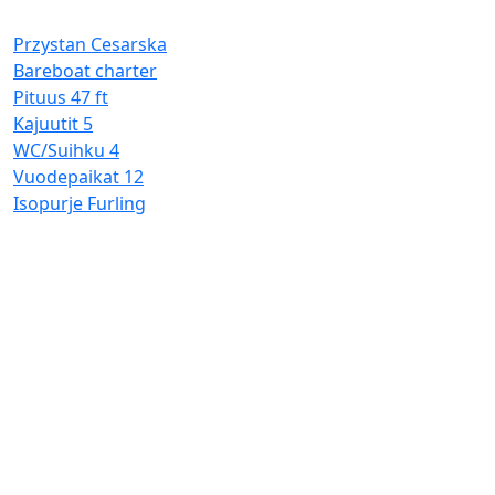
P
K
Przystan Cesarska
W
Bareboat charter
V
Pituus
47 ft
I
Kajuutit
5
WC/Suihku
4
Vuodepaikat
12
Isopurje
Furling