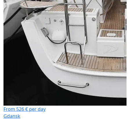
F
G
From 526 € per day
Gdansk