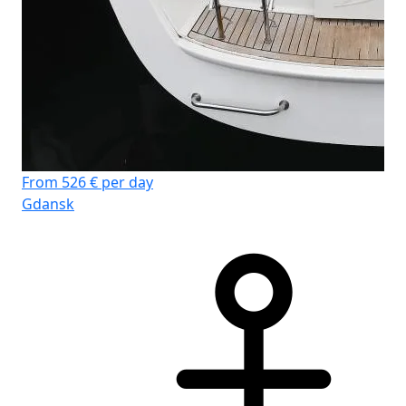
Fr
Gd
From 526 € per day
Gdansk