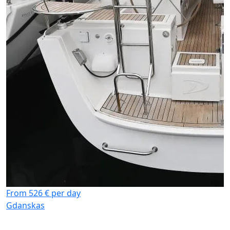
F
G
From 526 € per day
Gdanskas