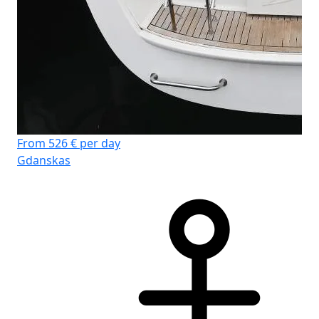
Fr
Gd
From 526 € per day
Gdanskas