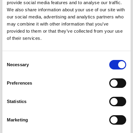
provide social media features and to analyse our traffic.
Burinė jachta
Hanse 348 First
We also share information about your use of our site with
Wind
our social media, advertising and analytics partners who
may combine it with other information that you’ve
Lenkija
,
Gdanskas
provided to them or that they’ve collected from your use
Przystan Cesarska
of their services.
Bareboat charter
Kainoraštis
Consent
Necessary
Selection
Patikrinti prieinamumą ir sąlygas
Jachtos parametrai
Preferences
Pagaminimo metai
2020
Kajutės
Statistics
3
Miegamos vietos
Marketing
8
WC/dušas