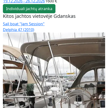
19.12.2026 - 26.12.2026
1600 €
Individuali jachtų atranka
Kitos jachtos vietovėje Gdanskas
Sail boat "Jam Session"
S
Delphia 47 (2010)
D