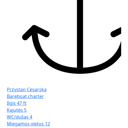
Pr
Ba
Ilg
Kaj
Przystan Cesarska
WC
Bareboat charter
Mi
Ilgis
47 ft
Pa
Kajutės
5
WC/dušas
4
Miegamos vietos
12