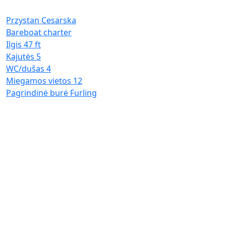
I
K
Przystan Cesarska
W
Bareboat charter
M
Ilgis
47 ft
P
Kajutės
5
WC/dušas
4
Miegamos vietos
12
Pagrindinė burė
Furling