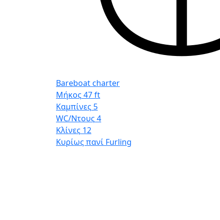
Bareboat charter
Μήκος
47 ft
Καμπίνες
5
WC/Ντους
4
Κλίνες
12
Κυρίως πανί
Furling