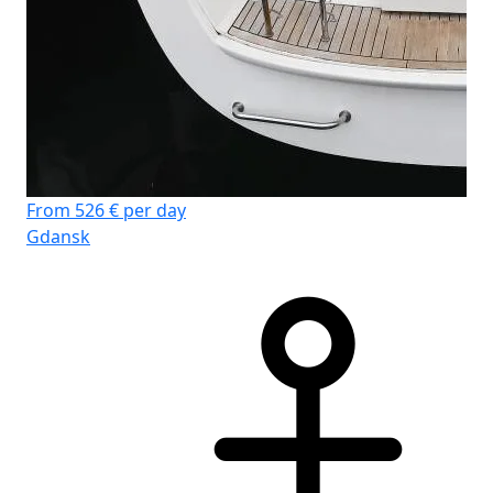
Fr
Gd
From 526 € per day
Gdansk