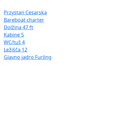
D
K
Przystan Cesarska
W
Bareboat charter
L
Dolžina
47 ft
G
Kabine
5
WC/tuš
4
Ležišča
12
Glavno jadro
Furling