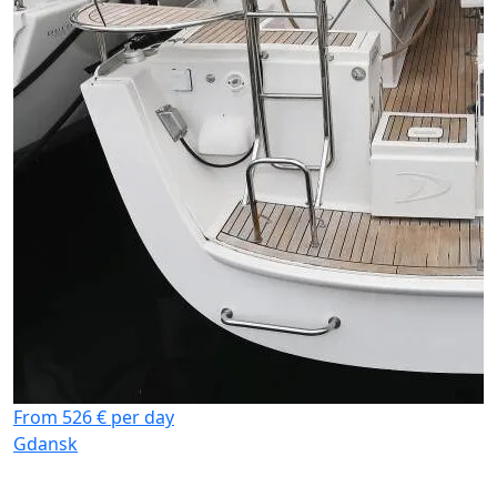
F
G
From 526 € per day
Gdansk