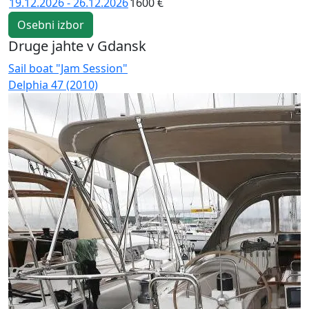
19.12.2026 - 26.12.2026
1600 €
Osebni izbor
Druge jahte v Gdansk
Sail boat "Jam Session"
S
Delphia 47 (2010)
D