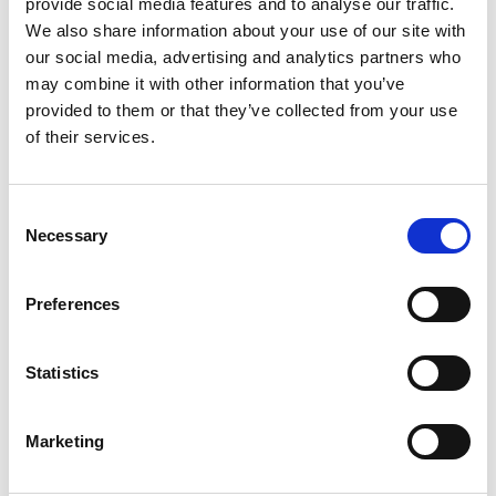
provide social media features and to analyse our traffic.
Jadrnica
Hanse 348 First Wind
We also share information about your use of our site with
our social media, advertising and analytics partners who
Poljska
,
Gdansk
may combine it with other information that you’ve
Przystan Cesarska
provided to them or that they’ve collected from your use
Bareboat charter
of their services.
Cenik
Consent
Preveri razpoložljivost in pogoje
Necessary
Selection
Parametri jahte
Leto izdelave
Preferences
2020
Kabine
3
Statistics
Ležišča
8
WC/tuš
Marketing
1
Glavno jadro