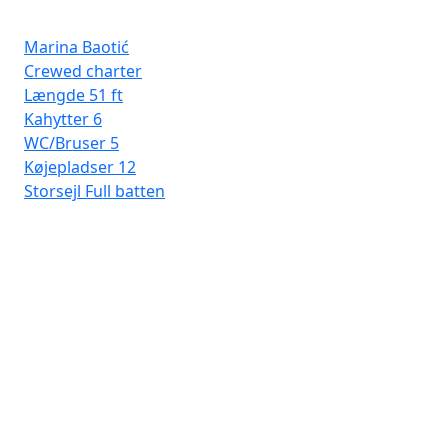
Marina Baotić
Crewed charter
Længde
51 ft
Kahytter
6
WC/Bruser
5
Køjepladser
12
Storsejl
Full batten