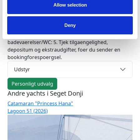
51ft
Allow selection
Leje af yacht Katamaran SUNRISE i Kroatien, Seget
Donji: kontrollerede tilbud, gennemsigtige priser og
Deny
Charter Easy support foer, under og efter turen.
Yachtdata: laengde 51 ft, kahytter: 6,
badevaerelser/WC: 5. Tjek tilgaengelighed,
depositum og ekstraudgifter, foer du sender en
bookingforespoergsel.
Udstyr
Personligt udvalg
Andre yachts i Seget Donji
Catamaran "Princess Hana"
Ca
Lagoon 51 (2026)
La