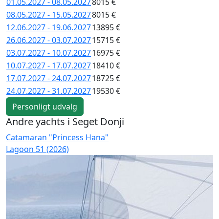
01.05.2027 - 08.05.2027
8015 €
08.05.2027 - 15.05.2027
8015 €
12.06.2027 - 19.06.2027
13895 €
26.06.2027 - 03.07.2027
15715 €
03.07.2027 - 10.07.2027
16975 €
10.07.2027 - 17.07.2027
18410 €
17.07.2027 - 24.07.2027
18725 €
24.07.2027 - 31.07.2027
19530 €
Personligt udvalg
Andre yachts i Seget Donji
Catamaran "Princess Hana"
C
Lagoon 51 (2026)
L