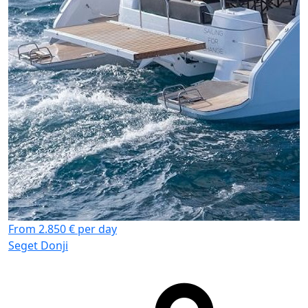
From 2.850 € per day
Seget Donji