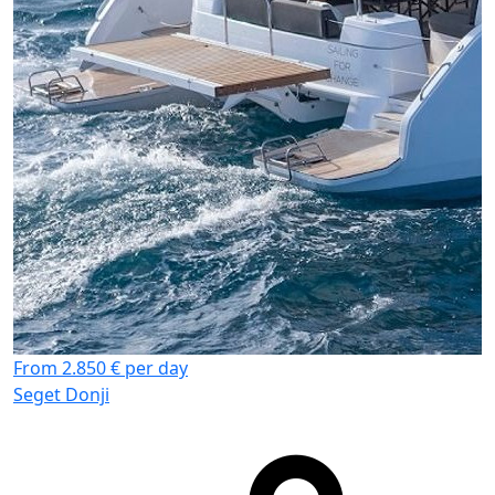
From 2.850 € per day
Seget Donji