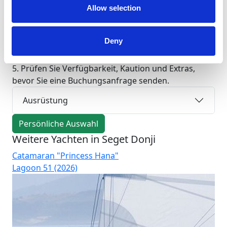
51ft
Allow selection
Yacht Katamaran SUNRISE in Kroatien, Seget Donji
chartern: klare Preisangaben und Unterstützung
Deny
durch Charter Easy vor, während und nach Ihrer
Reise. Yachtdaten: Länge 51 ft, Kabinen: 6, Bäder/WC:
5. Prüfen Sie Verfügbarkeit, Kaution und Extras,
bevor Sie eine Buchungsanfrage senden.
Ausrüstung
Persönliche Auswahl
Weitere Yachten in Seget Donji
Catamaran "Princess Hana"
Ca
Lagoon 51 (2026)
La