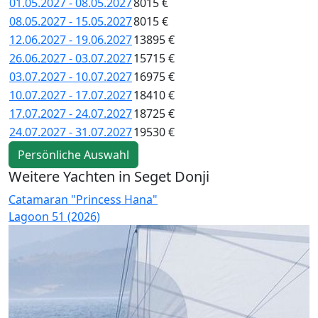
01.05.2027 - 08.05.2027
8015 €
08.05.2027 - 15.05.2027
8015 €
12.06.2027 - 19.06.2027
13895 €
26.06.2027 - 03.07.2027
15715 €
03.07.2027 - 10.07.2027
16975 €
10.07.2027 - 17.07.2027
18410 €
17.07.2027 - 24.07.2027
18725 €
24.07.2027 - 31.07.2027
19530 €
Persönliche Auswahl
Weitere Yachten in Seget Donji
Catamaran "Princess Hana"
C
Lagoon 51 (2026)
L