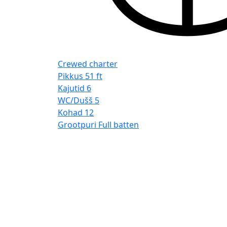
Crewed charter
Pikkus
51 ft
Kajutid
6
WC/Dušš
5
Kohad
12
Grootpuri
Full batten