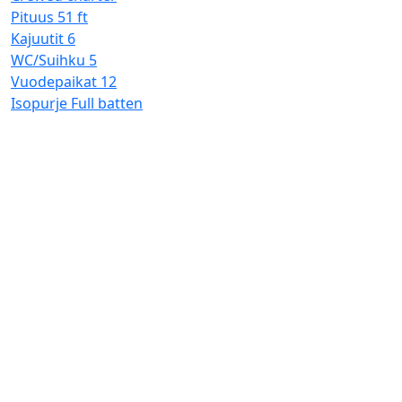
Pituus
51 ft
Kajuutit
6
WC/Suihku
5
Vuodepaikat
12
Isopurje
Full batten