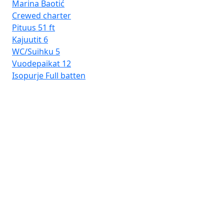
Marina Baotić
Crewed charter
Pituus
51 ft
Kajuutit
6
WC/Suihku
5
Vuodepaikat
12
Isopurje
Full batten