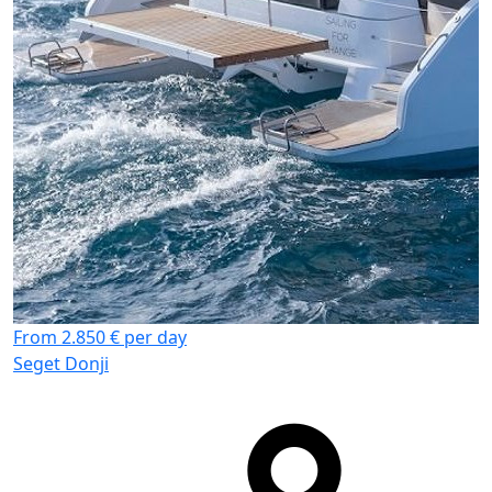
From 2.850 € per day
Seget Donji