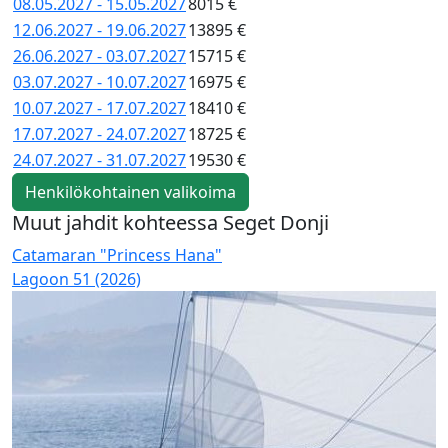
08.05.2027 - 15.05.2027
8015 €
12.06.2027 - 19.06.2027
13895 €
26.06.2027 - 03.07.2027
15715 €
03.07.2027 - 10.07.2027
16975 €
10.07.2027 - 17.07.2027
18410 €
17.07.2027 - 24.07.2027
18725 €
24.07.2027 - 31.07.2027
19530 €
Henkilökohtainen valikoima
Muut jahdit kohteessa Seget Donji
Catamaran "Princess Hana"
C
Lagoon 51 (2026)
L