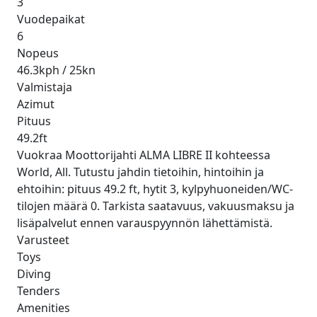
3
Vuodepaikat
6
Nopeus
46.3kph / 25kn
Valmistaja
Azimut
Pituus
49.2ft
Vuokraa Moottorijahti ALMA LIBRE II kohteessa
World, All. Tutustu jahdin tietoihin, hintoihin ja
ehtoihin: pituus 49.2 ft, hytit 3, kylpyhuoneiden/WC-
tilojen määrä 0. Tarkista saatavuus, vakuusmaksu ja
lisäpalvelut ennen varauspyynnön lähettämistä.
Varusteet
Toys
Diving
Tenders
Amenities