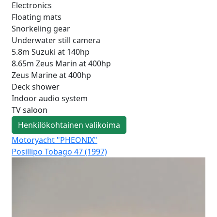
Electronics
Floating mats
Snorkeling gear
Underwater still camera
5.8m Suzuki at 140hp
8.65m Zeus Marin at 400hp
Zeus Marine at 400hp
Deck shower
Indoor audio system
TV saloon
Henkilökohtainen valikoima
Motoryacht "PHEONIX"
Mo
Posillipo Tobago 47 (1997)
Fer