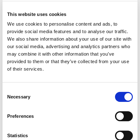
This website uses cookies
We use cookies to personalise content and ads, to
provide social media features and to analyse our traffic.
We also share information about your use of our site with
our social media, advertising and analytics partners who
may combine it with other information that you’ve
provided to them or that they’ve collected from your use
of their services.
Mi
Ba
Pit
Consent
Kaj
Necessary
Selection
Mikrolimano port
WC
Crewed charter
Vu
Pituus
50 ft
Iso
Preferences
Kajuutit
2
WC/Suihku
2
Statistics
Vuodepaikat
6