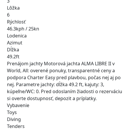
3
Lôžka
6
Rýchlosť
46.3kph / 25kn
Lodenica
Azimut
Dĺžka
49.2ft
Prenájom jachty Motorová jachta ALMA LIBRE II v
World, All: overené ponuky, transparentné ceny a
podpora Charter Easy pred plavbou, počas nej aj po
nej. Parametre jachty: dĺžka 49.2 ft, kajuty: 3,
kúpeľne/WC: 0. Pred odoslaním žiadosti o rezerváciu
si overte dostupnosť, depozit a príplatky.
Vybavenie
Toys
Diving
Tenders