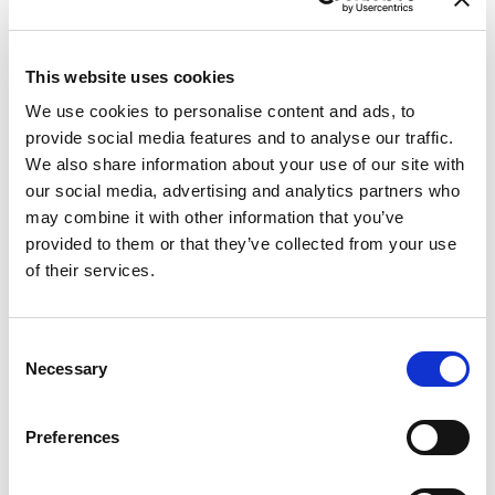
This website uses cookies
We use cookies to personalise content and ads, to
provide social media features and to analyse our traffic.
We also share information about your use of our site with
our social media, advertising and analytics partners who
may combine it with other information that you’ve
provided to them or that they’ve collected from your use
of their services.
Mi
Ba
Dĺ
Consent
Kaj
Necessary
Selection
Mikrolimano port
WC
Crewed charter
Lô
Dĺžka
50 ft
Hla
Preferences
Kajuty
2
WC/sprcha
2