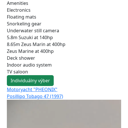
Amenities
Electronics
Floating mats
Snorkeling gear
Underwater still camera
5.8m Suzuki at 140hp
8.65m Zeus Marin at 400hp
Zeus Marine at 400hp
Deck shower
Indoor audio system
TV saloon
Individuálny výber
Motoryacht "PHEONIX"
Mo
Posillipo Tobago 47 (1997)
Fer